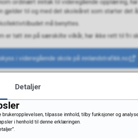
nnom ordinært inntak til videregående opplæring, har d
 gjelder til og med det skoleåret som starter det åre
kollektivtilbudet må benyttes.
er tatt inn på særskilte vilkår, har ikke rett til fri 
kyss i videregående skole på innlandstrafikk.no
Detaljer
33
psler
Fant du det du lette etter?
 brukeropplevelsen, tilpasse innhold, tilby funksjoner og analyse
apsler i henhold til denne erklæringen.
Ja
Nei
taljer”.