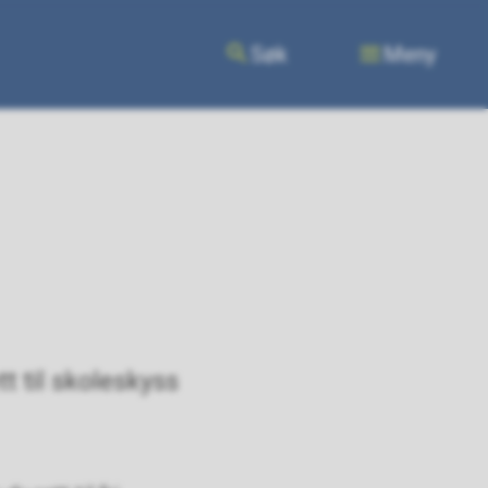
Søk
Meny
t til skoleskyss