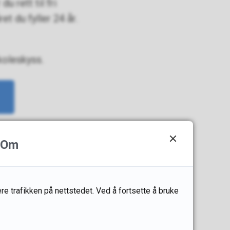
u rett til fri
t du fyller 24 år.
skoleskyss.
Om
re trafikken på nettstedet. Ved å fortsette å bruke