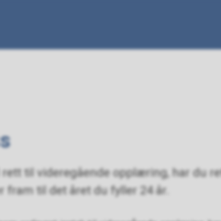
ss
ett til videregående opplæring, har du ret
r fram til det året du fyller 24 år.