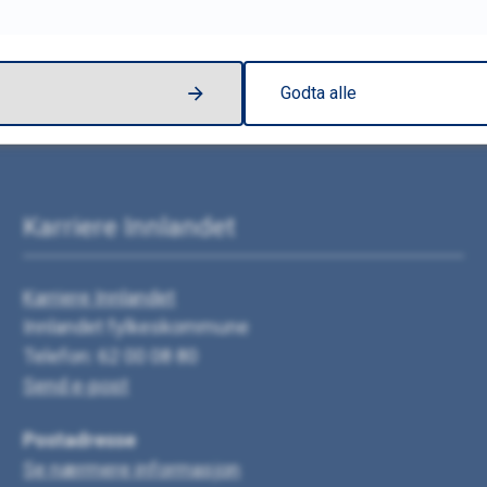
Godta alle
Karriere Innlandet
Karriere Innlandet
Innlandet fylkeskommune
Telefon: 62 00 08 80
Send e-post
Postadresse
Se nærmere informasjon