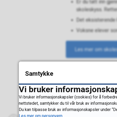
Er du tatt inn gje
skoleskyss. Retten
Det eksisterende 
Voksne elever som 
Les mer om skoles
Samtykke
Sist endret
01.10.2025 09.
Vi bruker informasjonska
Vi bruker informasjonskapsler (cookies) for å forbedre
nettstedet, samtykker du til vår bruk av informasjonsk
Du kan tilpasse bruk av informasjonskapsler under “De
Les mer om personvern