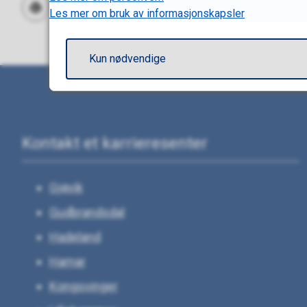
Les mer om bruk av informasjonskapsler
Skriv ut
Del på Facebook
Del på Twitter
Del på LinkedIn
Tips en venn
Kun nødvendige
Kontakt et karrieresenter
Gjøvik
Gudbrandsdal
Hadeland
Hamar
Kongsvinger