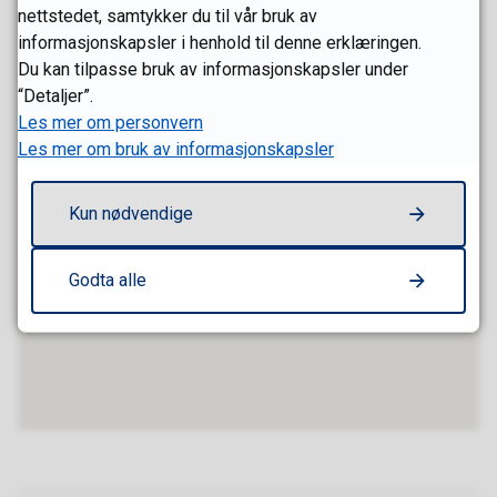
nettstedet, samtykker du til vår bruk av
informasjonskapsler i henhold til denne erklæringen.
Du kan tilpasse bruk av informasjonskapsler under
“Detaljer”.
Les mer om personvern
Les mer om bruk av informasjonskapsler
Kun nødvendige
Godta alle