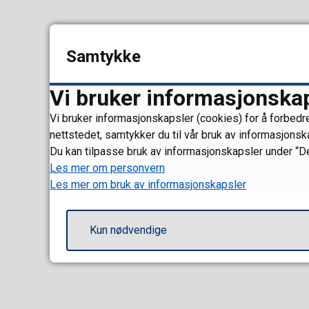
Dine utdanni
Samtykke
Karriere Innlandet tilby
Vi bruker informasjonska
studiekompetanse og 
sluttkompetanser som 
Vi bruker informasjonskapsler (cookies) for å forbedre
svennebrev, eller yrk
nettstedet, samtykker du til vår bruk av informasjonsk
Du kan tilpasse bruk av informasjonskapsler under “De
over vårt tilbud med l
Les mer om personvern
på
nettsidene til Karri
Les mer om bruk av informasjonskapsler
Kun nødvendige
Sist endret
10.06.2026 09.