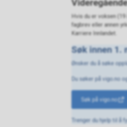
Videregående
Hvis du er voksen (19 
fagbrev eller annen y
Karriere Innlandet.
Søk innen 1.
Ønsker du å søke opplæ
Du søker på vigo.no o
Søk på vigo.no
Trenger du hjelp til å 