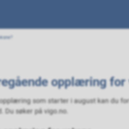
oksne?
regående opplæring for
opplæring som starter i august kan du for
d. Du søker på vigo.no.