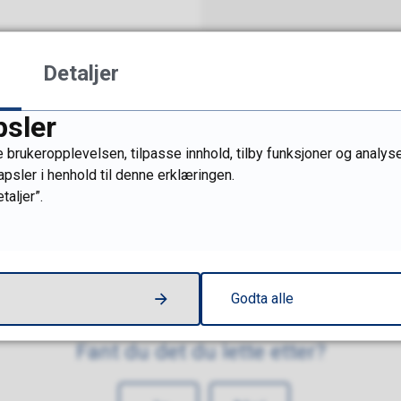
ngsmuligheter
Detaljer
r alle fag til generell
psler
over 20
gir deg enten fag- eller
 brukeropplevelsen, tilpasse innhold, tilby funksjoner og analyse
eskompetanse. Oversikt
apsler i henhold til denne erklæringen.
taljer”.
edige plasser finner du
ere Innlandet
.
Godta alle
21
Fant du det du lette etter?