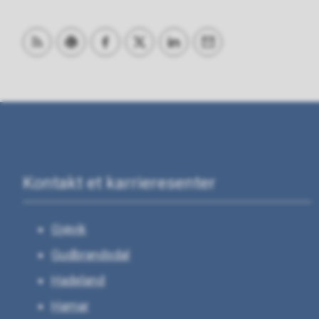
Abonner på RSS
Skriv ut
Del på Facebook
Del på Twitter
Del på LinkedIn
Tips en venn
Kontakt et karrieresenter
Gjøvik
Gudbrandsdal
Hadeland
Hamar