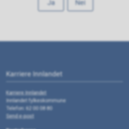
Ja
Nei
Karriere Innlandet
Karriere Innlandet
Innlandet fylkeskommune
Telefon: 62 00 08 80
Send e-post