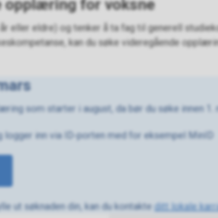
 opplæring for voksne
år eller eldre) og tenker å ta fag til generell studi
rkeskompetanse, kan du søke videregående opplæri
 mars
ring som starter i august, da bør du søke innen 1.
g logger inn via ID-porten med for eksempel MinID
fylle ut søknaden din, kan du kontakte
ditt lokale kar