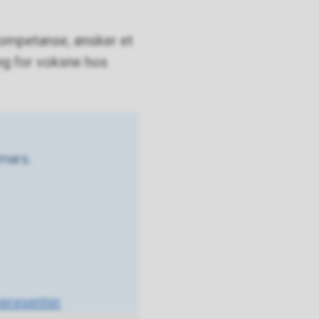
ekompetanse, ønsker et
ng for voksne hos
 mars.
rieresenter