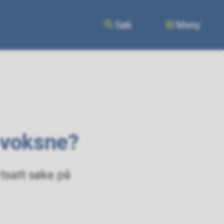
Søk
Meny
 voksne?
tsatt søke på